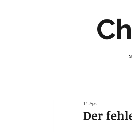
Ch
S
14. Apr.
Der feh