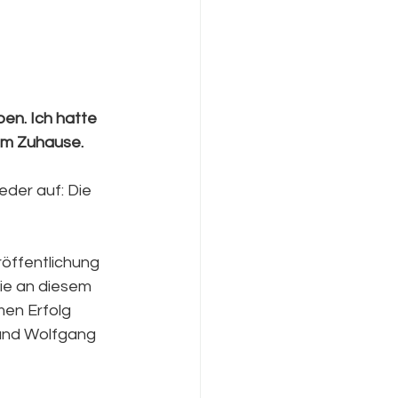
en. Ich hatte 
nem Zuhause.
eder auf: Die 
röffentlichung 
ie an diesem 
en Erfolg 
und Wolfgang 