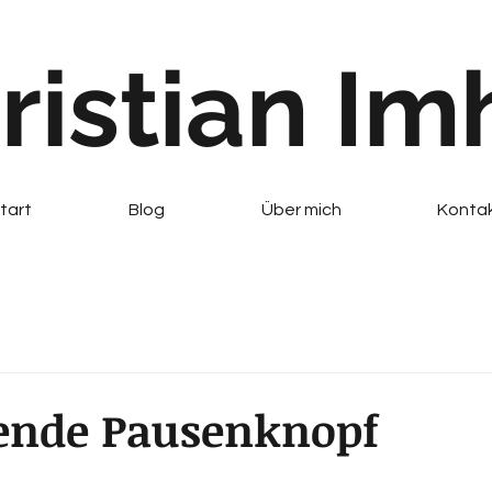
ristian Im
tart
Blog
Über mich
Konta
lende Pausenknopf