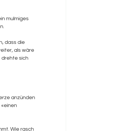
ein mulmiges 
n.
, dass die 
eiter, als wäre 
drehte sich 
Kerze anzünden 
 «einen 
mmt. Wie rasch 